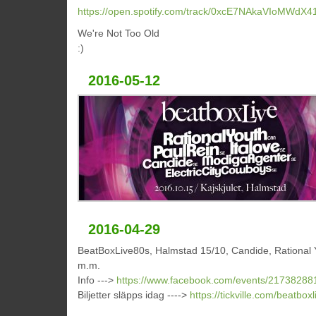
https://open.spotify.com/track/0xcE7NAkaVIoMWdX
We're Not Too Old
:)
2016-05-12
2016-04-29
BeatBoxLive80s, Halmstad 15/10, Candide, Rational Y
m.m.
Info --->
https://www.facebook.com/events/21738288
Biljetter släpps idag ---->
https://tickville.com/beatboxl