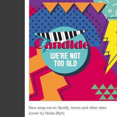
New song out on Spotify, itunes and other sites.
(cover by Niclas Blyh)