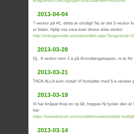
programid=2941&grupp=16301&artikel=5500558
2013-04-04
7 veckor på #1, detta är otroligt! Nu är det 3 veckor kv
ur listan. Hjälp oss vara kvar dessa sista veckor
http://sverigesradio.se/sida/artikel.aspx?programid
2013-03-28
Oj.. 6 veckor som 1:a på Kronobergstoppen, ni är för
2013-03-21
TACK ALLA som röstat! Vi fortsätter med 5:e veckan 
2013-03-19
Vi har knåpat ihop en ny låt, hoppas Ni tycker den är
här:
https://soundcloud.com/candidemusik/candide-lustfylld
2013-03-14