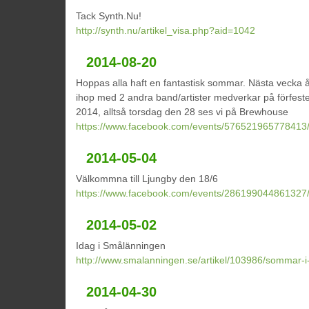
Tack Synth.Nu!
http://synth.nu/artikel_visa.php?aid=1042
2014-08-20
Hoppas alla haft en fantastisk sommar. Nästa vecka åk
ihop med 2 andra band/artister medverkar på förfeste
2014, alltså torsdag den 28 ses vi på Brewhouse
https://www.facebook.com/events/576521965778413
2014-05-04
Välkommna till Ljungby den 18/6
https://www.facebook.com/events/286199044861327
2014-05-02
Idag i Smålänningen
http://www.smalanningen.se/artikel/103986/sommar-
2014-04-30