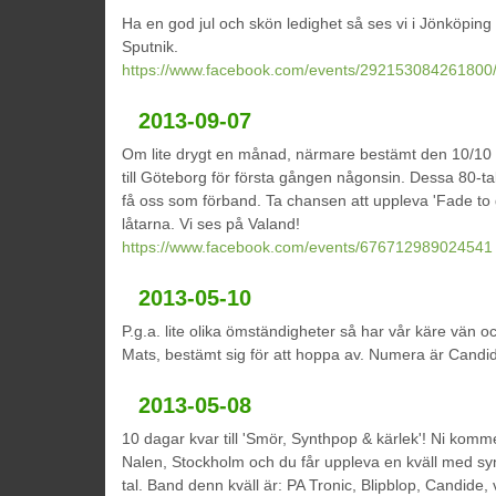
Ha en god jul och skön ledighet så ses vi i Jönköping
Sputnik.
https://www.facebook.com/events/292153084261800
2013-09-07
Om lite drygt en månad, närmare bestämt den 10/10 
till Göteborg för första gången någonsin. Dessa 80-t
få oss som förband. Ta chansen att uppleva 'Fade to 
låtarna. Vi ses på Valand!
https://www.facebook.com/events/676712989024541
2013-05-10
P.g.a. lite olika ömständigheter så har vår käre vän 
Mats, bestämt sig för att hoppa av. Numera är Cand
2013-05-08
10 dagar kvar till 'Smör, Synthpop & kärlek'! Ni komm
Nalen, Stockholm och du får uppleva en kväll med sy
tal. Band denn kväll är: PA Tronic, Blipblop, Candid