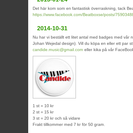
Det här kom som en fantastisk överraskning, tack Bea
https://www.facebook.com/Beatboxse/posts/759034
2014-10-31
Nu har vi beställt ett litet antal med badges med vår nya
Johan Wejedal design). Vill du köpa en eller ett par s
candide.music@gmail.com
eller kika på vår FaceBoo
1 st = 10 kr
2 st = 15 kr
3 st = 20 kr och så vidare
Frakt tillkommer med 7 kr för 50 gram.