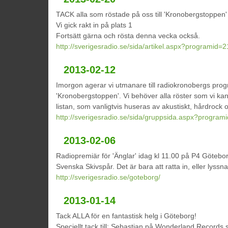
TACK alla som röstade på oss till 'Kronobergstoppen'
Vi gick rakt in på plats 1
Fortsätt gärna och rösta denna vecka också.
http://sverigesradio.se/sida/artikel.aspx?programid
2013-02-12
Imorgon agerar vi utmanare till radiokronobergs pro
'Kronobergstoppen'. Vi behöver alla röster som vi kan
listan, som vanligtvis huseras av akustiskt, hårdrock
http://sverigesradio.se/sida/gruppsida.aspx?progr
2013-02-06
Radiopremiär för 'Änglar' idag kl 11.00 på P4 Göteb
Svenska Skivspår. Det är bara att ratta in, eller lyssna
http://sverigesradio.se/goteborg/
2013-01-14
Tack ALLA för en fantastisk helg i Göteborg!
Speciellt tack till: Sebastian på Wonderland Records 