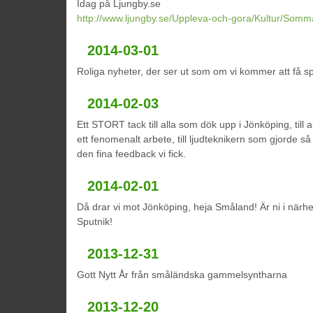
Idag på Ljungby.se
http://www.ljungby.se/Uppleva-och-gora/Kultur/Somma
2014-03-01
Roliga nyheter, der ser ut som om vi kommer att få 
2014-02-03
Ett STORT tack till alla som dök upp i Jönköping, till
ett fenomenalt arbete, till ljudteknikern som gjorde så at
den fina feedback vi fick.
2014-02-01
Då drar vi mot Jönköping, heja Småland! Är ni i närh
Sputnik!
2013-12-31
Gott Nytt År från småländska gammelsyntharna
2013-12-20