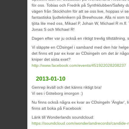
för oss. Tobias och Fredrik på Synthklubben/Safety d
vägen från Stockholm för att se oss live, hoppas vi s
fantastiska ljudteknikern på Brewhouse. Alla ni som t
tjöta lite med oss, Mikael P, Johan W, Michael R m.fl.
Jonas S och Michael R!
Dagen efter var ju också en riktigt trevlig tillställning,
Vi släppte en CDsingel i samband med den här helgen, 
det finns ett par ex kvar av CDsingeln om det är någ
kniper det sista exet?
http://www.facebook.com/events/451922028208237
2013-01-10
Genrep ikväll och det känns riktigt bra!
Vi ses i Göteborg imorgon :)
Nu finns också några ex kvar av CDsingeln 'Änglar', li
finns att boka på Facebook
Länk till Wonderlands soundcloud:
https://soundcloud.com/wonderlandrecords/candide-ng