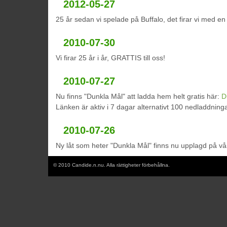
2012-05-27
25 år sedan vi spelade på Buffalo, det firar vi med en 
2010-07-30
Vi firar 25 år i år, GRATTIS till oss!
2010-07-27
Nu finns "Dunkla Mål" att ladda hem helt gratis här:
D
Länken är aktiv i 7 dagar alternativt 100 nedladdning
2010-07-26
Ny låt som heter "Dunkla Mål" finns nu upplagd på v
© 2010 Candide.n.nu. Alla rättigheter förbehållna.