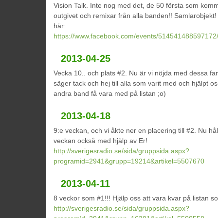
Vision Talk. Inte nog med det, de 50 första som kom
outgivet och remixar från alla banden!! Samlarobjekt! In
här:
https://www.facebook.com/events/514541488597172
2013-04-25
Vecka 10.. och plats #2. Nu är vi nöjda med dessa fan
säger tack och hej till alla som varit med och hjälpt os
andra band få vara med på listan ;o)
2013-04-18
9:e veckan, och vi åkte ner en placering till #2. Nu hål
veckan också med hjälp av Er!
http://sverigesradio.se/sida/gruppsida.aspx?
programid=2941&grupp=19214&artikel=5507670
2013-04-11
8 veckor som #1!!! Hjälp oss att vara kvar på listan s
http://sverigesradio.se/sida/gruppsida.aspx?