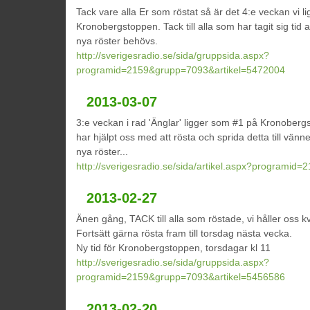
Tack vare alla Er som röstat så är det 4:e veckan vi l
Kronobergstoppen. Tack till alla som har tagit sig tid
nya röster behövs.
http://sverigesradio.se/sida/gruppsida.aspx?
programid=2159&grupp=7093&artikel=5472004
2013-03-07
3:e veckan i rad 'Änglar' ligger som #1 på Kronobergs
har hjälpt oss med att rösta och sprida detta till vän
nya röster...
http://sverigesradio.se/sida/artikel.aspx?programid
2013-02-27
Änen gång, TACK till alla som röstade, vi håller oss k
Fortsätt gärna rösta fram till torsdag nästa vecka.
Ny tid för Kronobergstoppen, torsdagar kl 11
http://sverigesradio.se/sida/gruppsida.aspx?
programid=2159&grupp=7093&artikel=5456586
2013-02-20