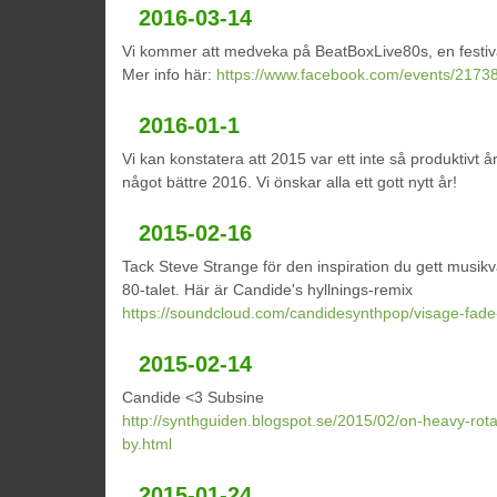
2016-03-14
Vi kommer att medveka på BeatBoxLive80s, en festiv
Mer info här:
https://www.facebook.com/events/217
2016-01-1
Vi kan konstatera att 2015 var ett inte så produktivt å
något bättre 2016. Vi önskar alla ett gott nytt år!
2015-02-16
Tack Steve Strange för den inspiration du gett musik
80-talet. Här är Candide's hyllnings-remix
https://soundcloud.com/candidesynthpop/visage-fade
2015-02-14
Candide <3 Subsine
http://synthguiden.blogspot.se/2015/02/on-heavy-rot
by.html
2015-01-24