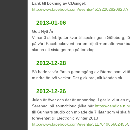
Länk till bokning av CDsingel:
http://www.facebook.com/events/451922028208237/
2013-01-06
Gott Nytt År!
Vi har 3 st fribiljetter kvar till spelningen i Göteborg,
på vårt Facebookevent har en biljett + en afterworkbuf
ska ha ett sista genrep på torsdag.
2012-12-28
Så hade vi vår första genomgång av låtarna som vi tä
mindre än två veckor. Det gick bra, allt kändes ok.
2012-12-26
Julen är över och det är annandag, I går la vi ut en n
Serenad' på soundcloud (kika här
https://candide.n.
till Gunnars studio och mixade de 7 låtar som vi ska 
föreventet till Electronic Winter 2013
http://www.facebook.com/events/311704965602455/
.