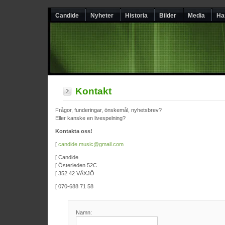
Candide
Nyheter
Historia
Bilder
Media
Ha
Kontakt
Frågor, funderingar, önskemål, nyhetsbrev?
Eller kanske en livespelning?
Kontakta oss!
[
candide.music@gmail.com
[ Candide
[ Österleden 52C
[ 352 42 VÄXJÖ
[ 070-688 71 58
Namn: